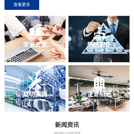
查看更多
荣誉资质
热销配件
Company Culture
Organization
成功案例
企业相册
Organization
Organization
新闻资讯
NEWS CENTER