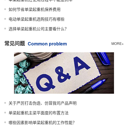
如何节省单梁起重机保养费用
电动单梁起重机选购技巧有哪些
选择单梁起重机公司主要看什么？
常见问题
Common problem
MORE+
关于严厉打击伪造、仿冒我司产品声明
单梁起重机主梁平面度的布置方法
哪些因素影响单梁起重机的工作性能？