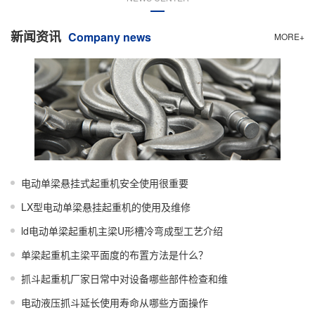
新闻资讯
Company news
MORE+
电动单梁悬挂式起重机安全使用很重要
LX型电动单梁悬挂起重机的使用及维修
ld电动单梁起重机主梁U形槽冷弯成型工艺介绍
单梁起重机主梁平面度的布置方法是什么？
抓斗起重机厂家日常中对设备哪些部件检查和维
电动液压抓斗延长使用寿命从哪些方面操作